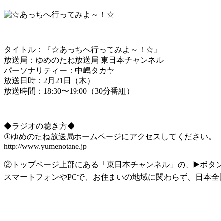
タイトル：『☆あっちへ行ってみよ～！☆』
放送局：ゆめのたね放送局 東日本チャンネル
パーソナリティー：中嶋タカヤ
放送日時：2月21日（木）
放送時間：18:30〜19:00（30分番組）
◆ラジオの聴き方◆
①ゆめのたね放送局ホームページにアクセスしてください。
http://www.yumenotane.jp
②トップページ上部にある「東日本チャンネル」の、▶️ボタ
スマートフォンやPCで、お住まいの地域に関わらず、日本